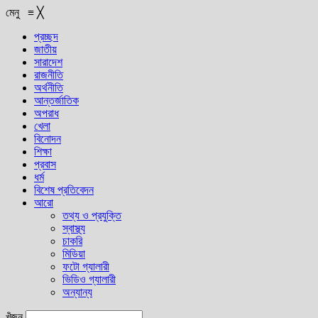
মেনু
≡
╳
প্রচ্ছদ
জাতীয়
সারাদেশ
রাজনীতি
অর্থনীতি
আন্তর্জাতিক
অপরাধ
খেলা
বিনোদন
শিক্ষা
প্রবাস
ধর্ম
বিশেষ প্রতিবেদন
আরো
তথ্য ও প্রযুক্তি
স্বাস্থ্য
চাকরি
মিডিয়া
ফটো গ্যালারী
ভিডিও গ্যালারী
অন্যান্য
খুঁজুন