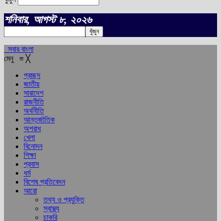
শনিবার, আগস্ট ৮, ২০২৬
সবার বাংলা
মেনু
≡
╳
প্রচ্ছদ
জাতীয়
সারাদেশ
রাজনীতি
অর্থনীতি
আন্তর্জাতিক
অপরাধ
খেলা
বিনোদন
শিক্ষা
প্রবাস
ধর্ম
বিশেষ প্রতিবেদন
আরো
তথ্য ও প্রযুক্তি
স্বাস্থ্য
চাকরি