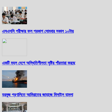
এসএসসি পরীক্ষার ফল প্রকাশ সোমবার সকাল ১০টায়
একটি মহল দেশে অস্থিতিশীলতা সৃষ্টির পাঁয়তারা করছে
হরমুজ প্রণালিতে আমিরাতের জাহাজে মিসাইল হামলা