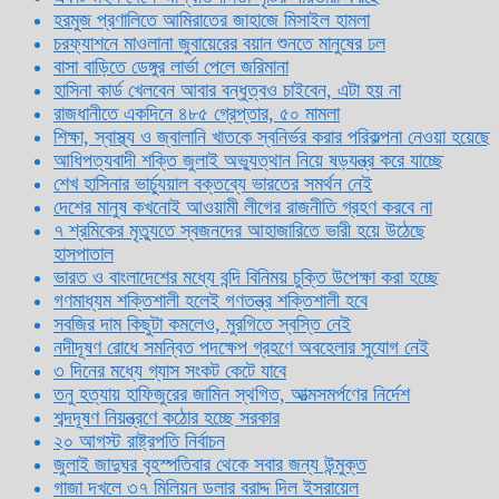
হরমুজ প্রণালিতে আমিরাতের জাহাজে মিসাইল হামলা
চরফ্যাশনে মাওলানা জুবায়েরের বয়ান শুনতে মানুষের ঢল
বাসা বাড়িতে ডেঙ্গুর লার্ভা পেলে জরিমানা
হাসিনা কার্ড খেলবেন আবার বন্ধুত্বও চাইবেন, এটা হয় না
রাজধানীতে একদিনে ৪৮৫ গ্রেপ্তার, ৫০ মামলা
শিক্ষা, স্বাস্থ্য ও জ্বালানি খাতকে স্বনির্ভর করার পরিকল্পনা নেওয়া হয়েছে
আধিপত্যবাদী শক্তি জুলাই অভ্যুত্থান নিয়ে ষড়যন্ত্র করে যাচ্ছে
শেখ হাসিনার ভার্চ্যুয়াল বক্তব্যে ভারতের সমর্থন নেই
দেশের মানুষ কখনোই আওয়ামী লীগের রাজনীতি গ্রহণ করবে না
৭ শ্রমিকের মৃত্যুতে স্বজনদের আহাজারিতে ভারী হয়ে উঠেছে
হাসপাতাল
ভারত ও বাংলাদেশের মধ্যে বন্দি বিনিময় চুক্তি উপেক্ষা করা হচ্ছে
গণমাধ্যম শক্তিশালী হলেই গণতন্ত্র শক্তিশালী হবে
সবজির দাম কিছুটা কমলেও, মুরগিতে স্বস্তি নেই
নদীদূষণ রোধে সমন্বিত পদক্ষেপ গ্রহণে অবহেলার সুযোগ নেই
৩ দিনের মধ্যে গ্যাস সংকট কেটে যাবে
তনু হত্যায় হাফিজুরের জামিন স্থগিত, আত্মসমর্পণের নির্দেশ
শব্দদূষণ নিয়ন্ত্রণে কঠোর হচ্ছে সরকার
২০ আগস্ট রাষ্ট্রপতি নির্বাচন
জুলাই জাদুঘর বৃহস্পতিবার থেকে সবার জন্য উন্মুক্ত
গাজা দখলে ৩৭ মিলিয়ন ডলার বরাদ্দ দিল ইসরায়েল