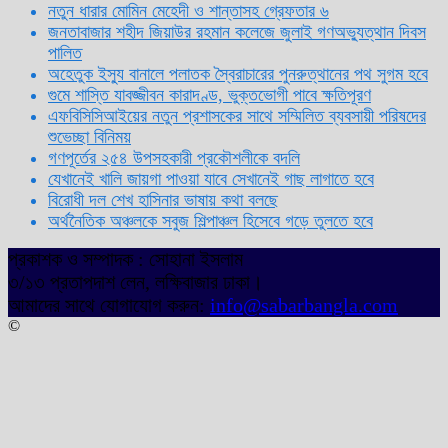
নতুন ধারার মোমিন মেহেদী ও শান্তাসহ গ্রেফতার ৬
জনতাবাজার শহীদ জিয়াউর রহমান কলেজে জুলাই গণঅভ্যুত্থান দিবস
পালিত
অহেতুক ইস্যু বানালে পলাতক স্বৈরাচারের পুনরুত্থানের পথ সুগম হবে
গুমে শাস্তি যাবজ্জীবন কারাদণ্ড, ভুক্তভোগী পাবে ক্ষতিপূরণ
এফবিসিসিআইয়ের নতুন প্রশাসকের সাথে সম্মিলিত ব্যবসায়ী পরিষদের
শুভেচ্ছা বিনিময়
গণপূর্তের ২৫৪ উপসহকারী প্রকৌশলীকে বদলি
যেখানেই খালি জায়গা পাওয়া যাবে সেখানেই গাছ লাগাতে হবে
বিরোধী দল শেখ হাসিনার ভাষায় কথা বলছে
অর্থনৈতিক অঞ্চলকে সবুজ শিল্পাঞ্চল হিসেবে গড়ে তুলতে হবে
প্রকাশক ও সম্পাদক : সোহানা ইসলাম
৩/১৩ প্রতাপদাশ লেন, লক্ষিবাজার ঢাকা।
আমাদের সাথে যোগাযোগ করুন:
info@sabarbangla.com
©