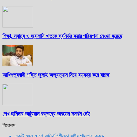
শিক্ষা, স্বাস্থ্য ও জ্বালানি খাতকে স্বনির্ভর করার পরিকল্পনা নেওয়া হয়েছে
আধিপত্যবাদী শক্তি জুলাই অভ্যুত্থান নিয়ে ষড়যন্ত্র করে যাচ্ছে
শেখ হাসিনার ভার্চ্যুয়াল বক্তব্যে ভারতের সমর্থন নেই
শিরোনাম
একটি মহল দেশে অস্থিতিশীলতা সৃষ্টির পাঁয়তারা করছে