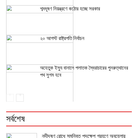
শব্দদূষণ নিয়ন্ত্রণে কঠোর হচ্ছে সরকার
২০ আগস্ট রাষ্ট্রপতি নির্বাচন
অহেতুক ইস্যু বানালে পলাতক স্বৈরাচারের পুনরুত্থানের
পথ সুগম হবে
সর্বশেষ
নদীদূষণ রোধে সমন্বিত পদক্ষেপ গ্রহণে অবহেলার