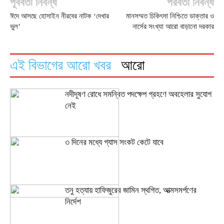
পূর্ববর্তী নিবন্ধ
পরবর্তী নিবন্ধ
ঈদে আসছে হোসাইন নীরবের নাটক ‘দেখার
মানসম্মত চিকিৎসা নিশ্চিতে ডাক্তার ও
ভুল’
নার্সের সংখ্যা আরো বাড়ানো দরকার
এই বিভাগের আরো খবর
আরো
নদীদূষণ রোধে সমন্বিত পদক্ষেপ গ্রহণে অবহেলার সুযোগ
নেই
৩ দিনের মধ্যে গ্যাস সংকট কেটে যাবে
তনু হত্যায় হাফিজুরের জামিন স্থগিত, আত্মসমর্পণের
নির্দেশ