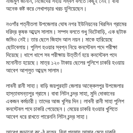
নাজমুল জানান, নিজেদের সহায় সম্বল বলতে কিছুই নেই। বাবা
অনেক কষ্ট করে লেখাপড়ার খরচ যুগিয়েছেন।
নওগাঁর পত্নীতলা উপজেলার ঘোষ নগর ইউনিয়নের খিরসিন গ্রামের
দরিদ্র কৃষক আব্দুস সালাম। সম্পদ বলতে শুধু ভিটেবাড়ি, এক ছটাক
জমিও নেই। তার ছেলে জিহাদ আল নয়ন। মাকে হারিয়েছে
ছোটবেলায়। পুলিশ হওয়ার স্বপ্ন নিয়ে কনস্টেবল পদে পরীক্ষা
দিয়েছে। ধাপে ধাপে সব পরীক্ষায় উত্তীর্ণ হয়ে কনস্টেবল পদে
মনোনীত হয়েছে। মাত্র ১২০ টাকায় ছেলের পুলিশে চাকরি হওয়ায়
আবেগ আপ্লুত আব্দুস সালাম।
লাবনী রানী সাহা। বাড়ি জয়পুরহাট জেলার আক্কেলপুর উপজেলার
হাস্তাবসন্তপুর গ্রামে। বাবা লিটন চন্দ্র সাহা, মুদি দোকানের
একজন কর্মচারী। তাদের আজ খুশির দিন। লাবনী রানী সাহা পুলিশ
কনস্টেবল পদে চাকরি পেয়েছেন। মেয়ের চাকরি হওয়ার খুশিতে
আবেগ ধরে রাখতে পারেননি লিটন চন্দ্র সাহা।
আবেগ জড়ানো কণ্ঠে বলেন, বিনা পয়সায় আমার মেয়ে চাকরি