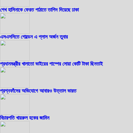
শেখ হাসিনাকে ফেরত পাঠাতে তাগিদ দিয়েছে ঢাকা
এসএসসিতে গোল্ডেন এ প্লাস অর্জন তুবার
প্রধানমন্ত্রীর খালাতো ভাইয়ের পাম্পের সোয়া কোটি টাকা ছিনতাই
প্রশ্নফাঁসের অভিযোগে আবারও উত্তাল ভারত
বিচারপতি খায়রুল হকের জামিন