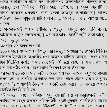
থেকে আলাদাভাবে যাত্রা করা বাংলাদেশের আলোকচিত্রী শহিদুল আলম
জানান, তারা ফিলিস্তিনি টাইম জোনে পৌঁছেছেন। ‘সুমুদ ফ্লোটিলা’
যাত্রা করেছিল একভাবে, তারা যাত্রা করেছেন আলাদাভাবে। তাদের
পরিকল্পনা ছিল, সুমুদ ফ্লোটিলা আক্রান্ত হলেও যেন তারা এগিয়ে যেতে
পারেন।
যেকোনোভাবেই গাজায় পৌঁছানোর প্রত্যয় ব্যক্ত করে তিনি বলেন,
আমাদের জাহাজ সবচেয়ে বড়। এর সঙ্গে আরও আটটি ছোট নৌকা আছে।
এখনো দূরত্ব আছে।
১৮ বছর ধরে অবরুদ্ধ গাজা
২০০৭ সালে হামাস গাজা উপত্যকার নিয়ন্ত্রণ নেওয়ার পর থেকেই বিভিন্ন
মাত্রায় ইসরায়েল অঞ্চলটির ওপর অবরোধ চালিয়ে আসছে। তখন থেকে
ফিলিস্তিনিরা কার্যত গাজার ভেতরেই বন্দি হয়ে আছেন। খাদ্য, পণ্য ও
ত্রাণসামগ্রীর প্রবেশ কঠোরভাবে নিয়ন্ত্রণ করছে ইসরায়েল।
এর মধ্যে ২০২৩ সালের অক্টোবর থেকে হামাসকে দমনের অজুহাতে গাজায়
ইসরায়েল যে সামরিক আগ্রাসন শুরু করে, তাতে হাজার হাজার মানুষের
প্রাণহানির পাশাপাশি তীব্র খাদ্য সংকট দেখা দেয়। এক পর্যায়ে সেখানে
মানবিক বিপর্যয় তৈরি হয়।
এই অবরোধ ভাঙার অভিযান ‘সুমুদ ফ্লোটিলা’য় অংশগ্রহণকারী আটক
ব্যক্তিদের মধ্যে রয়েছেন পরিবেশকর্মী গ্রেটা থুনবার্গ, বার্সেলোনার সাবেক
মেয়র আদা কোলাউ এবং ইউরোপীয় পার্লামেন্ট সদস্য রিমা হাসান।