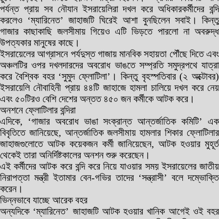
পর্যন্ত প্রায় সব নৌযান ইসরায়েলিরা দখল করে অধিকারকর্মীদের বন্দি
করলেও ‘ম্যারিনেত’ জাহাজটি ঘিরেই আশা বুনছিলেন সবাই। কিন্তু
গাজার কাছাকাছি জলসীমায় গিয়েও এটি ভিড়তে পারলো না অবরুদ্ধ
উপত্যকার মানুষের কাছে।
ইসরায়েলের আগ্রাসনে পর্যদুস্ত গাজায় মানবিক সহায়তা পৌঁছে দিতে এবং
অঞ্চলটির ওপর দখলদারদের অবরোধ ভাঙতে সম্প্রতি সমুদ্রপথে যাত্রা
করে বৈশ্বিক বহর ‘সুমুদ ফ্লোটিলা’। কিন্তু বৃহস্পতিবার (২ অক্টোবর)
ইসরায়েলি নৌবাহিনী প্রায় ৪৪টি জাহাজে হামলা চালিয়ে দখল করে নেয়
এবং ৫০টিরও বেশি দেশের অন্তত ৪৫০ জন কর্মীকে আটক করে।
অনশনে ফ্লোটিলার বন্দিরা
এদিকে, ‘গাজার অবরোধ ভাঙা সংক্রান্ত আন্তর্জাতিক কমিটি’ এক
বিবৃতিতে জানিয়েছে, আন্তর্জাতিক জলসীমায় হামলার শিকার ফ্লোটিলার
জাহাজগুলোতে আটক কয়েকজন কর্মী জানিয়েছেন, আটক হওয়ার মুহূর্ত
থেকেই তারা অনির্দিষ্টকালের অনশন শুরু করেছেন।
এই কর্মীদের আটক করে বন্দি করে নিয়ে যাওয়ার সময় ইসরায়েলের জাতীয়
নিরাপত্তা মন্ত্রী ইতামার বেন-গভির তাদের ‘সন্ত্রাসী’ বলে দম্ভোক্তি
করেন।
ভিন্নভাবে যাচ্ছে আরেক বহর
অন্যদিকে ‘ম্যারিনেত’ জাহাজটি আটক হওয়ার খানিক আগেই ওই বহর