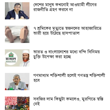
দেশের মানুষ কখনোই আওয়ামী লীগের
রাজনীতি গ্রহণ করবে না
৭ শ্রমিকের মৃত্যুতে স্বজনদের আহাজারিতে
ভারী হয়ে উঠেছে হাসপাতাল
ভারত ও বাংলাদেশের মধ্যে বন্দি বিনিময়
চুক্তি উপেক্ষা করা হচ্ছে
গণমাধ্যম শক্তিশালী হলেই গণতন্ত্র শক্তিশালী
হবে
সবজির দাম কিছুটা কমলেও, মুরগিতে স্বস্তি
নেই