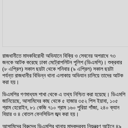
রাজধানীতে মাদকবিরোধী অভিযানে বিক্রি ও সেবনের অপরাধে ৭৩
জনকে আটক করেছে ঢাকা মেট্রোপলিটন পুলিশ (ডিএমপি)। শুক্রবার
(৮ এপ্রিল) সকাল ছয়টা থেকে শনিবার (৯ এপ্রিল) সকাল ছয়টা
পর্যন্ত রাজধানীর বিভিন্ন থানা এলাকায় অভিযান চালিয়ে তাদের আটক
করা হয়।
ডিএমপির গণমাধ্যম শাখা থেকে এ তথ্য নিশ্চিত করা হয়েছে। ডিএমপি
জানিয়েছে, আসামিদের কাছ থেকে ৫ হাজার ৩৫২ পিস ইয়াবা, ১০৫
গ্রাম হেরোইন, ৮১ কেজি ৭১০ গ্রাম ১৬০ পুরিয়া গাঁজা, ২৪০ ক্যান
বিয়ার ও ৪ বোতল ফেনসিডিল জব্দ করা হয়।
আসামিদের বিরুদ্ধে ডিএমপির থানায় মাদকদ্রব্য নিয়ন্ত্রণ আইনে ৪৯