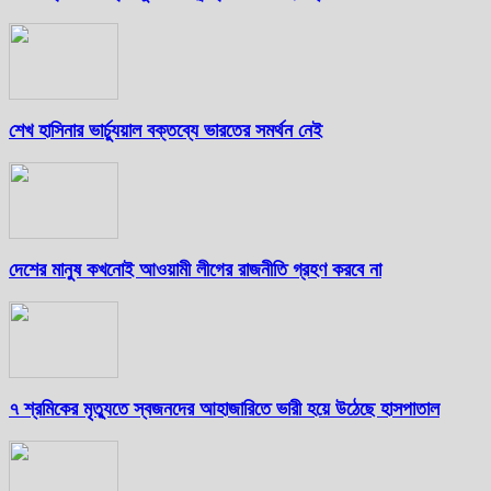
শেখ হাসিনার ভার্চ্যুয়াল বক্তব্যে ভারতের সমর্থন নেই
দেশের মানুষ কখনোই আওয়ামী লীগের রাজনীতি গ্রহণ করবে না
৭ শ্রমিকের মৃত্যুতে স্বজনদের আহাজারিতে ভারী হয়ে উঠেছে হাসপাতাল