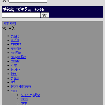
শনিবার, আগস্ট ৮, ২০২৬
সবার বাংলা
মেনু
≡
╳
প্রচ্ছদ
জাতীয়
সারাদেশ
রাজনীতি
অর্থনীতি
আন্তর্জাতিক
অপরাধ
খেলা
বিনোদন
শিক্ষা
প্রবাস
ধর্ম
বিশেষ প্রতিবেদন
আরো
তথ্য ও প্রযুক্তি
স্বাস্থ্য
চাকরি