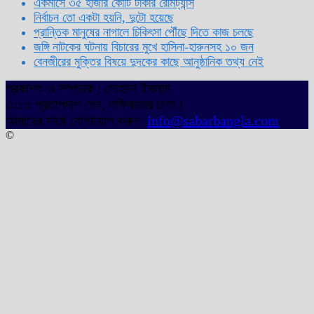
একমাসে ৩৫ হাজার কোটি টাকার রেমিট্যান্স
নির্বাচন তো একটা হয়নি, দুটো হয়েছে
প্রান্তিক মানুষের নাগালে চিকিৎসা পৌঁছে দিতে কাজ চলছে
জঙ্গি নাটকের ঘটনায় বিচারের মুখে হাসিনা-হারুনসহ ১০ জন
বেনজীরের মুক্তির বিষয়ে দুদকের কাছে আনুষ্ঠানিক তথ্য নেই
প্রকাশক ও সম্পাদক : সোহানা ইসলাম
৩/১৩ প্রতাপদাশ লেন, লক্ষিবাজার ঢাকা।
আমাদের সাথে যোগাযোগ করুন:
info@sabarbangla.com
©