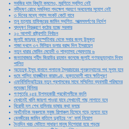
সবজির দাম কিছুটা কমলেও, মুরগিতে স্বস্তি নেই
নদীদূষণ রোধে সমন্বিত পদক্ষেপ গ্রহণে অবহেলার সুযোগ নেই
৩ দিনের মধ্যে গ্যাস সংকট কেটে যাবে
তনু হত্যায় হাফিজুরের জামিন স্থগিত, আত্মসমর্পণের নির্দেশ
শব্দদূষণ নিয়ন্ত্রণে কঠোর হচ্ছে সরকার
২০ আগস্ট রাষ্ট্রপতি নির্বাচন
জুলাই জাদুঘর বৃহস্পতিবার থেকে সবার জন্য উন্মুক্ত
গাজা দখলে ৩৭ মিলিয়ন ডলার বরাদ্দ দিল ইসরায়েল
নতুন ধারার মোমিন মেহেদী ও শান্তাসহ গ্রেফতার ৬
জনতাবাজার শহীদ জিয়াউর রহমান কলেজে জুলাই গণঅভ্যুত্থান দিবস
পালিত
অহেতুক ইস্যু বানালে পলাতক স্বৈরাচারের পুনরুত্থানের পথ সুগম হবে
গুমে শাস্তি যাবজ্জীবন কারাদণ্ড, ভুক্তভোগী পাবে ক্ষতিপূরণ
এফবিসিসিআইয়ের নতুন প্রশাসকের সাথে সম্মিলিত ব্যবসায়ী পরিষদের
শুভেচ্ছা বিনিময়
গণপূর্তের ২৫৪ উপসহকারী প্রকৌশলীকে বদলি
যেখানেই খালি জায়গা পাওয়া যাবে সেখানেই গাছ লাগাতে হবে
বিরোধী দল শেখ হাসিনার ভাষায় কথা বলছে
অর্থনৈতিক অঞ্চলকে সবুজ শিল্পাঞ্চল হিসেবে গড়ে তুলতে হবে
বেনজীরের জামিন বাতিলে দুবাইয়ে ‌‘ল’ ফার্ম নিয়োগ
দৈনন্দিন খরচ মেটাতে সাধারণ মানুষ দিশেহারা হয়ে পড়ছে