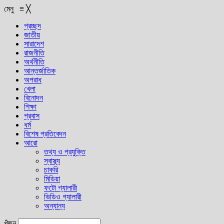
মেনু
≡
╳
প্রচ্ছদ
জাতীয়
সারাদেশ
রাজনীতি
অর্থনীতি
আন্তর্জাতিক
অপরাধ
খেলা
বিনোদন
শিক্ষা
প্রবাস
ধর্ম
বিশেষ প্রতিবেদন
আরো
তথ্য ও প্রযুক্তি
স্বাস্থ্য
চাকরি
মিডিয়া
ফটো গ্যালারী
ভিডিও গ্যালারী
অন্যান্য
খুঁজুন