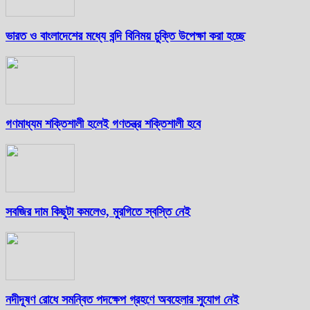
ভারত ও বাংলাদেশের মধ্যে বন্দি বিনিময় চুক্তি উপেক্ষা করা হচ্ছে
গণমাধ্যম শক্তিশালী হলেই গণতন্ত্র শক্তিশালী হবে
সবজির দাম কিছুটা কমলেও, মুরগিতে স্বস্তি নেই
নদীদূষণ রোধে সমন্বিত পদক্ষেপ গ্রহণে অবহেলার সুযোগ নেই