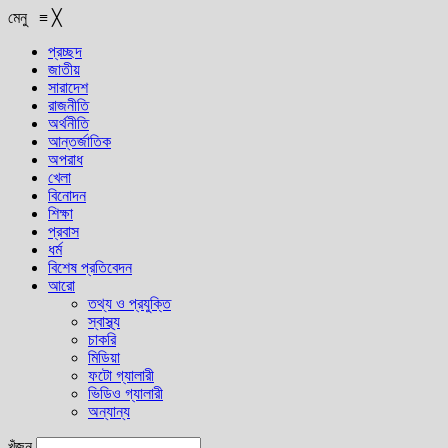
মেনু
≡
╳
প্রচ্ছদ
জাতীয়
সারাদেশ
রাজনীতি
অর্থনীতি
আন্তর্জাতিক
অপরাধ
খেলা
বিনোদন
শিক্ষা
প্রবাস
ধর্ম
বিশেষ প্রতিবেদন
আরো
তথ্য ও প্রযুক্তি
স্বাস্থ্য
চাকরি
মিডিয়া
ফটো গ্যালারী
ভিডিও গ্যালারী
অন্যান্য
খুঁজুন