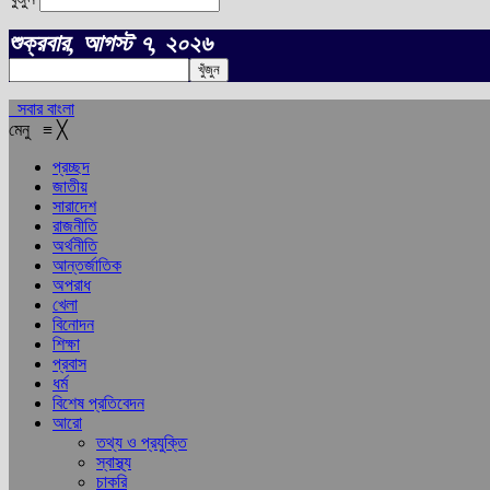
শুক্রবার, আগস্ট ৭, ২০২৬
সবার বাংলা
মেনু
≡
╳
প্রচ্ছদ
জাতীয়
সারাদেশ
রাজনীতি
অর্থনীতি
আন্তর্জাতিক
অপরাধ
খেলা
বিনোদন
শিক্ষা
প্রবাস
ধর্ম
বিশেষ প্রতিবেদন
আরো
তথ্য ও প্রযুক্তি
স্বাস্থ্য
চাকরি