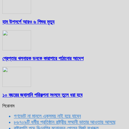
হাম উপসর্গে আরও ৬ শিশুর মৃত্যু
গ্রেপ্তার খলনায়ক ডনকে কারাগারে পাঠানোর আদেশ
১০ বছরের জ্বালানি পরিকল্পনা সংসদে তুলে ধরা হবে
শিরোনাম
গণভোট না মানলে একসময় নাই হয়ে যাবেন
৮৬৭০৯টি ধর্মীয় প্রতিষ্ঠান রাষ্ট্রীয় সম্মানী ভাতার আওতায় আসছে
রাষ্ট্রপতি পদে বিএনপির মনোনয়ন পেলেন মির্জা ফখরুল