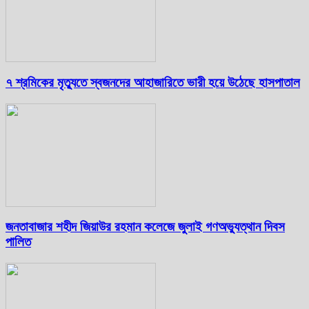
৭ শ্রমিকের মৃত্যুতে স্বজনদের আহাজারিতে ভারী হয়ে উঠেছে হাসপাতাল
জনতাবাজার শহীদ জিয়াউর রহমান কলেজে জুলাই গণঅভ্যুত্থান দিবস
পালিত