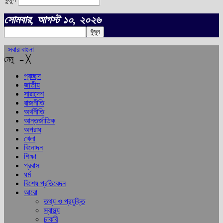
সোমবার, আগস্ট ১০, ২০২৬
সবার বাংলা
মেনু
≡
╳
প্রচ্ছদ
জাতীয়
সারাদেশ
রাজনীতি
অর্থনীতি
আন্তর্জাতিক
অপরাধ
খেলা
বিনোদন
শিক্ষা
প্রবাস
ধর্ম
বিশেষ প্রতিবেদন
আরো
তথ্য ও প্রযুক্তি
স্বাস্থ্য
চাকরি