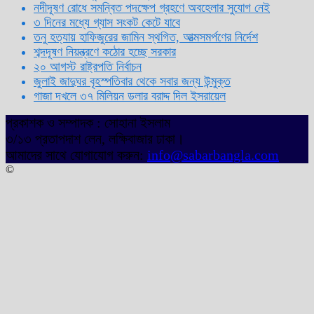
নদীদূষণ রোধে সমন্বিত পদক্ষেপ গ্রহণে অবহেলার সুযোগ নেই
৩ দিনের মধ্যে গ্যাস সংকট কেটে যাবে
তনু হত্যায় হাফিজুরের জামিন স্থগিত, আত্মসমর্পণের নির্দেশ
শব্দদূষণ নিয়ন্ত্রণে কঠোর হচ্ছে সরকার
২০ আগস্ট রাষ্ট্রপতি নির্বাচন
জুলাই জাদুঘর বৃহস্পতিবার থেকে সবার জন্য উন্মুক্ত
গাজা দখলে ৩৭ মিলিয়ন ডলার বরাদ্দ দিল ইসরায়েল
প্রকাশক ও সম্পাদক : সোহানা ইসলাম
৩/১৩ প্রতাপদাশ লেন, লক্ষিবাজার ঢাকা।
আমাদের সাথে যোগাযোগ করুন:
info@sabarbangla.com
©