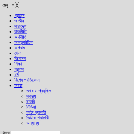
মেনু
≡
╳
প্রচ্ছদ
জাতীয়
সারাদেশ
রাজনীতি
অর্থনীতি
আন্তর্জাতিক
অপরাধ
খেলা
বিনোদন
শিক্ষা
প্রবাস
ধর্ম
বিশেষ প্রতিবেদন
আরো
তথ্য ও প্রযুক্তি
স্বাস্থ্য
চাকরি
মিডিয়া
ফটো গ্যালারী
ভিডিও গ্যালারী
অন্যান্য
খুঁজুন