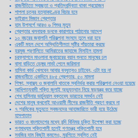
রাজনীতিতে স্বচ্ছতা ও প্রতিদ্বন্দ্বিতা থাকা প্রয়োজন
শাপলা চত্বর হত্যাকাণ্ডের বিচার হবে
ভাইরাল মিজান গ্রেপ্তার
হাম উপসর্গে আরও ৬ শিশুর মৃত্যু
গ্রেপ্তার খলনায়ক ডনকে কারাগারে পাঠানোর আদেশ
১০ বছরের জ্বালানি পরিকল্পনা সংসদে তুলে ধরা হবে
একটি মহল দেশে অস্থিতিশীলতা সৃষ্টির পাঁয়তারা করছে
হরমুজ প্রণালিতে আমিরাতের জাহাজে মিসাইল হামলা
চরফ্যাশনে মাওলানা জুবায়েরের বয়ান শুনতে মানুষের ঢল
বাসা বাড়িতে ডেঙ্গুর লার্ভা পেলে জরিমানা
হাসিনা কার্ড খেলবেন আবার বন্ধুত্বও চাইবেন, এটা হয় না
রাজধানীতে একদিনে ৪৮৫ গ্রেপ্তার, ৫০ মামলা
শিক্ষা, স্বাস্থ্য ও জ্বালানি খাতকে স্বনির্ভর করার পরিকল্পনা নেওয়া হয়েছে
আধিপত্যবাদী শক্তি জুলাই অভ্যুত্থান নিয়ে ষড়যন্ত্র করে যাচ্ছে
শেখ হাসিনার ভার্চ্যুয়াল বক্তব্যে ভারতের সমর্থন নেই
দেশের মানুষ কখনোই আওয়ামী লীগের রাজনীতি গ্রহণ করবে না
৭ শ্রমিকের মৃত্যুতে স্বজনদের আহাজারিতে ভারী হয়ে উঠেছে
হাসপাতাল
ভারত ও বাংলাদেশের মধ্যে বন্দি বিনিময় চুক্তি উপেক্ষা করা হচ্ছে
গণমাধ্যম শক্তিশালী হলেই গণতন্ত্র শক্তিশালী হবে
সবজির দাম কিছুটা কমলেও, মুরগিতে স্বস্তি নেই