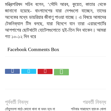
মন্ত্রিপরিষদ সচিব বলেন, ‘সৌদি আরব, কুয়েত, কাতার থেকে
জানানো হয়েছে- বাংলাদেশের যারা দেশগুলো যাচ্ছেন, তাদের
অনেকের মধ্যে ডায়রিয়ার জীবাণু পাওয়া যাচ্ছে। এ বিষয়ে আমাদের
টেকনিক্যাল টিম বলছে, যারা বিদেশে যান তারা এয়ারপোর্টের
আশপাশের ছোটখাটো হোটেলগুলোতে দুই-তিন দিন থাকেন। আমরা
গত ১০-১২ দিন ধরে
Facebook Comments Box
পূর্ববর্তী নিবন্ধ
পরবর্তী নিবন্ধ
তেঁতুলতলা মাঠে কোনো থানা বা ভবন হবে না
শনিবার সারাদেশে ব্যাংক খোলা