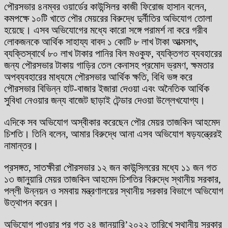
পৌরসভার ৪নম্বর ওয়ার্ডের কাউন্সিলর কাজী ফিরোজ হাসান বলেন,
কমপক্ষে ১০টি খাতে পৌর মেয়রের বিরুদ্ধে দুর্নীতির অভিযোগ তোলা
হয়েছে। এসব অভিযোগের মধ্যে কারো সঙ্গে পরামর্শ না করে গরীব
লোকজনকে আর্থিক সাহায্য বাবদ ১ কোটি ৮ লাখ টাকা আত্মসাৎ,
ব্যক্তিস্বার্থে ৮০ লাখ টাকার পানির বিল মওকুফ, ব্যক্তিগত ব্যবহারের
জন্য পৌরসভার টাকায় গাড়ির তেল কেনাসহ প্রমোদ ভ্রমণ, ক্ষমতার
অপব্যবহারের মাধ্যমে পৌরসভার আর্থিক ক্ষতি, বিধি ভঙ্গ করে
পৌরসভার বিভিন্ন হাট-বাজার ইজারা দেওয়া এবং অনৈতিক আর্থিক
সুবিধা নেওয়ার জন্য বাজেট ছাড়াই টেন্ডার দেওয়া উল্লেখযোগ্য।
এদিকে সব অভিযোগ অস্বীকার করেছেন পৌর মেয়র তাজকিন আহমেদ
চিশতি। তিনি বলেন, আমার বিরুদ্ধে আনা এসব অভিযোগ ষড়যন্ত্রেরই
নামান্তর।
প্রসঙ্গত, সাতক্ষীরা পৌরসভার ১২ জন কাউন্সিলরের মধ্যে ১১ জন গত
১৩ জানুয়ারি মেয়র তাজকিন আহমেদ চিশতির বিরুদ্ধে স্থানীয় সরকার,
পল্লী উন্নয়ন ও সমবায় মন্ত্রণালয়ের স্থানীয় সরকার বিভাগে অভিযোগ
উত্থাপন করেন।
অভিযোগ পাওয়ার পর গত ২৪ জানুয়ারি’২০২২ তারিখে স্থানীয় সরকার