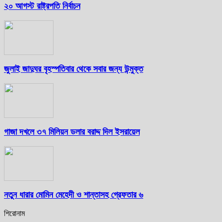
২০ আগস্ট রাষ্ট্রপতি নির্বাচন
জুলাই জাদুঘর বৃহস্পতিবার থেকে সবার জন্য উন্মুক্ত
গাজা দখলে ৩৭ মিলিয়ন ডলার বরাদ্দ দিল ইসরায়েল
নতুন ধারার মোমিন মেহেদী ও শান্তাসহ গ্রেফতার ৬
শিরোনাম