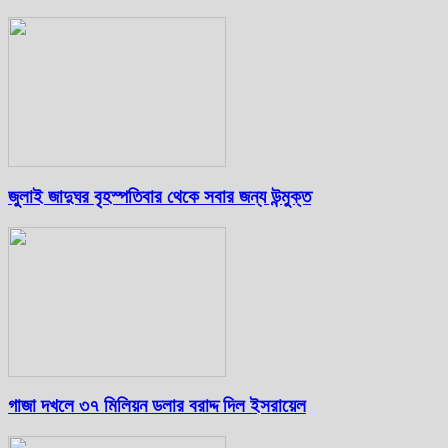
জুলাই জাদুঘর বৃহস্পতিবার থেকে সবার জন্য উন্মুক্ত
গাজা দখলে ৩৭ মিলিয়ন ডলার বরাদ্দ দিল ইসরায়েল