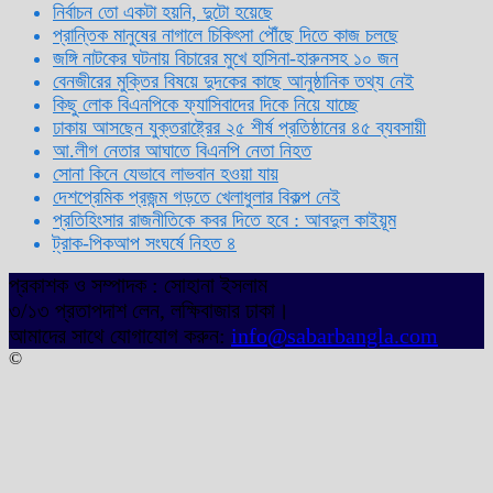
নির্বাচন তো একটা হয়নি, দুটো হয়েছে
প্রান্তিক মানুষের নাগালে চিকিৎসা পৌঁছে দিতে কাজ চলছে
জঙ্গি নাটকের ঘটনায় বিচারের মুখে হাসিনা-হারুনসহ ১০ জন
বেনজীরের মুক্তির বিষয়ে দুদকের কাছে আনুষ্ঠানিক তথ্য নেই
কিছু লোক বিএনপিকে ফ্যাসিবাদের দিকে নিয়ে যাচ্ছে
ঢাকায় আসছেন যুক্তরাষ্ট্রের ২৫ শীর্ষ প্রতিষ্ঠানের ৪৫ ব্যবসায়ী
আ.লীগ নেতার আঘাতে বিএনপি নেতা নিহত
সোনা কিনে যেভাবে লাভবান হওয়া যায়
দেশপ্রেমিক প্রজন্ম গড়তে খেলাধুলার বিকল্প নেই
প্রতিহিংসার রাজনীতিকে কবর দিতে হবে : আবদুল কাইয়ূম
ট্রাক-পিকআপ সংঘর্ষে নিহত ৪
প্রকাশক ও সম্পাদক : সোহানা ইসলাম
৩/১৩ প্রতাপদাশ লেন, লক্ষিবাজার ঢাকা।
আমাদের সাথে যোগাযোগ করুন:
info@sabarbangla.com
©