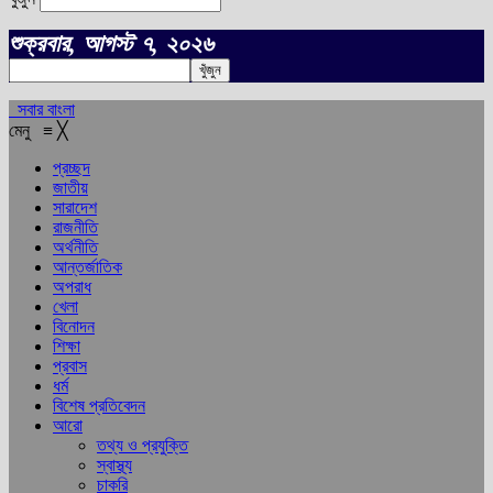
শুক্রবার, আগস্ট ৭, ২০২৬
সবার বাংলা
মেনু
≡
╳
প্রচ্ছদ
জাতীয়
সারাদেশ
রাজনীতি
অর্থনীতি
আন্তর্জাতিক
অপরাধ
খেলা
বিনোদন
শিক্ষা
প্রবাস
ধর্ম
বিশেষ প্রতিবেদন
আরো
তথ্য ও প্রযুক্তি
স্বাস্থ্য
চাকরি