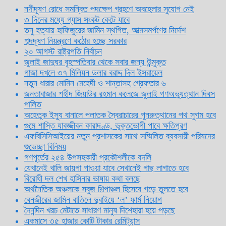
নদীদূষণ রোধে সমন্বিত পদক্ষেপ গ্রহণে অবহেলার সুযোগ নেই
৩ দিনের মধ্যে গ্যাস সংকট কেটে যাবে
তনু হত্যায় হাফিজুরের জামিন স্থগিত, আত্মসমর্পণের নির্দেশ
শব্দদূষণ নিয়ন্ত্রণে কঠোর হচ্ছে সরকার
২০ আগস্ট রাষ্ট্রপতি নির্বাচন
জুলাই জাদুঘর বৃহস্পতিবার থেকে সবার জন্য উন্মুক্ত
গাজা দখলে ৩৭ মিলিয়ন ডলার বরাদ্দ দিল ইসরায়েল
নতুন ধারার মোমিন মেহেদী ও শান্তাসহ গ্রেফতার ৬
জনতাবাজার শহীদ জিয়াউর রহমান কলেজে জুলাই গণঅভ্যুত্থান দিবস
পালিত
অহেতুক ইস্যু বানালে পলাতক স্বৈরাচারের পুনরুত্থানের পথ সুগম হবে
গুমে শাস্তি যাবজ্জীবন কারাদণ্ড, ভুক্তভোগী পাবে ক্ষতিপূরণ
এফবিসিসিআইয়ের নতুন প্রশাসকের সাথে সম্মিলিত ব্যবসায়ী পরিষদের
শুভেচ্ছা বিনিময়
গণপূর্তের ২৫৪ উপসহকারী প্রকৌশলীকে বদলি
যেখানেই খালি জায়গা পাওয়া যাবে সেখানেই গাছ লাগাতে হবে
বিরোধী দল শেখ হাসিনার ভাষায় কথা বলছে
অর্থনৈতিক অঞ্চলকে সবুজ শিল্পাঞ্চল হিসেবে গড়ে তুলতে হবে
বেনজীরের জামিন বাতিলে দুবাইয়ে ‌‘ল’ ফার্ম নিয়োগ
দৈনন্দিন খরচ মেটাতে সাধারণ মানুষ দিশেহারা হয়ে পড়ছে
একমাসে ৩৫ হাজার কোটি টাকার রেমিট্যান্স