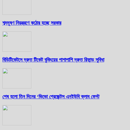
শব্দদূষণ নিয়ন্ত্রণে কঠোর হচ্ছে সরকার
বিডিটিকেটসে দ্রুত টিকেট বুকিংয়ের পাশাপাশি দ্রুত রিফান্ড সুবিধা
শেষ হলো তিন দিনের ‘ভিভো প্রেজেন্টস এনইউবি ক্লাব ফেস্ট