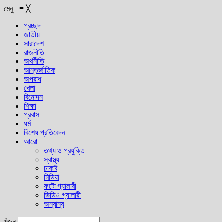
মেনু
≡
╳
প্রচ্ছদ
জাতীয়
সারাদেশ
রাজনীতি
অর্থনীতি
আন্তর্জাতিক
অপরাধ
খেলা
বিনোদন
শিক্ষা
প্রবাস
ধর্ম
বিশেষ প্রতিবেদন
আরো
তথ্য ও প্রযুক্তি
স্বাস্থ্য
চাকরি
মিডিয়া
ফটো গ্যালারী
ভিডিও গ্যালারী
অন্যান্য
খুঁজুন