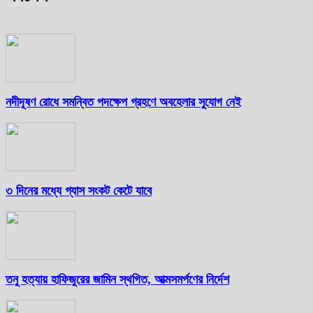
নদীদূষণ রোধে সমন্বিত পদক্ষেপ গ্রহণে অবহেলার সুযোগ নেই
৩ দিনের মধ্যে গ্যাস সংকট কেটে যাবে
তনু হত্যায় হাফিজুরের জামিন স্থগিত, আত্মসমর্পণের নির্দেশ