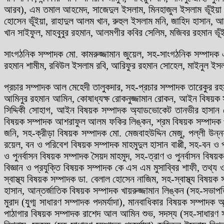
আরব), এম তমাল আহমেদ, সাজেদুল ইসলাম, মিনহাজুল ইসলাম ভূঁইয়া (দফ
হোসেন ভূঁইয়া, রাহাদুল আলম খান, রুহুল ইসলাম মনি, জাহিদ হাসান, 
খান সাইফুল, মাহবুবুর রহমান, আলমগীর কবির সেলিম, মজিবর রহমান ভূঁইয়
সাংগঠনিক সম্পাদক মো. কামরুজ্জামান জুয়েল, সহ-সাংগঠনিক সম্পাদক 
রহমান শামীম, রবিউল ইসলাম রবি, আরিফুর রহমান সোহেল, মাইনুল ইসলা
প্রচার সম্পাদক আল মেহেদী তালুকদার, সহ-প্রচার সম্পাদক তারেকুর 
আমিনুর রহমান আমিন, কোষাধ্যক্ষ রোকনুজ্জামান রোকন, আইন বিষয়ক
সিদ্দিকী সোহাগ, আইন বিষয়ক সম্পাদক অ্যাডভোকেট তানভীর হাসা
বিষয়ক সম্পাদক আশরাফুল আলম ফকির লিঙ্কন, শ্রম বিষয়ক সম্পাদক পার
জনি, সহ-ক্রীড়া বিষয়ক সম্পাদক মো. মেজবাহউদ্দিন মেজু, পল্লী উন্
রয়েল, বন ও পরিবেশ বিষয়ক সম্পাদক মাহমুদুল হাসান বাপ্পী, সহ-বন ও প
ও পুনর্বাসন বিষয়ক সম্পাদক সৈয়দ মাহমুদ, সহ-ত্রাণ ও পুনর্বাসন বিষয়
বিজ্ঞান ও প্রযুক্তি বিষয়ক সম্পাদক কে এস এম মুসাব্বির শাফী, তথ্য 
স্বাস্থ্য বিষয়ক সম্পাদক ডা. বেলাল হোসেন নাজিম, সহ-স্বাস্থ্য বিষয়ক
হাসান, আন্তর্জাতিক বিষয়ক সম্পাদক খায়রুজ্জামান লিঙ্কন (সহ-সভাপতি
মুরাদ (যুগ্ম সাধারণ সম্পাদক পদমর্যাদা), মানবাধিকার বিষয়ক সম্প
পাঠাগার বিষয়ক সম্পাদক রাশেদ আল আমিন শুভ, সদস্য (সহ-সাধারণ সম্