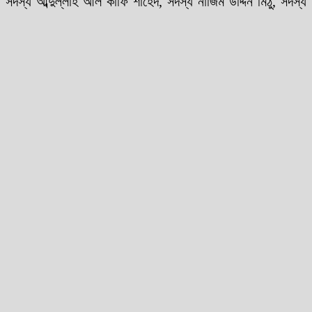
, সদস্য আব্দুল্লাহ আল কাফি শাহেদ, সদস্য নাজিম উদ্দিন মিঠু, সদস্য