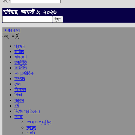
শনিবার, আগস্ট ৮, ২০২৬
সবার বাংলা
মেনু
≡
╳
প্রচ্ছদ
জাতীয়
সারাদেশ
রাজনীতি
অর্থনীতি
আন্তর্জাতিক
অপরাধ
খেলা
বিনোদন
শিক্ষা
প্রবাস
ধর্ম
বিশেষ প্রতিবেদন
আরো
তথ্য ও প্রযুক্তি
স্বাস্থ্য
চাকরি