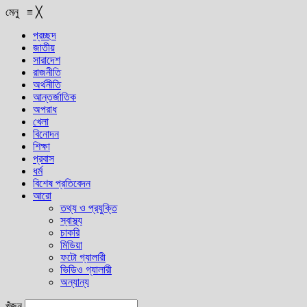
মেনু
≡
╳
প্রচ্ছদ
জাতীয়
সারাদেশ
রাজনীতি
অর্থনীতি
আন্তর্জাতিক
অপরাধ
খেলা
বিনোদন
শিক্ষা
প্রবাস
ধর্ম
বিশেষ প্রতিবেদন
আরো
তথ্য ও প্রযুক্তি
স্বাস্থ্য
চাকরি
মিডিয়া
ফটো গ্যালারী
ভিডিও গ্যালারী
অন্যান্য
খুঁজুন