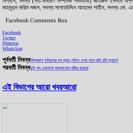
বিশ্বাস, সদস্য (সহ-সাধারণ সম্পাদক পদমর্যাদা) জহিরুল ইসলাম বিপ্ল
মাহমুদুল করিম সজল, সদস্য সালাহউদ্দিন আহমেদ শাহীন, সদস্য মো. 
Facebook Comments Box
Facebook
Twitter
Pinterest
WhatsApp
পূর্ববর্তী নিবন্ধ
বিশ্বকাপ ফুটবলের সব ম্যাচ লাইভ দেখা যাবে মাই রবি অ্যাপে
পরবর্তী নিবন্ধ
দুই পদ একসঙ্গে সামলানোর নজির রয়েছে
এই বিভাগের আরো খবর
আরো