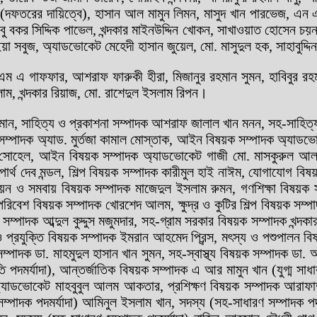
তরের দায়িত্বে), হাসান আল মামুন লিমন, মাসুদ খান পারভেজ, এন এম আ
আবু বকর সিদ্দিক পাভেল, খন্দকার মাইনউদ্দিন খোকন, সাখাওয়াত হোসেন চ
া সবুজ, অ্যাডভোকেট মেহেদী হাসান জুয়েল, মো. মাসুদুল হক, সাহাবুদ্দিন 
এম এ গাফফার, আশরাফ ফারুকী হীরা, মিজানুর রহমান সুমন, হাবিবুর রহ
ম, খন্দকার রিয়াজ, মো. রাশেদুল ইসলাম রিপন।
রহমান, সাহিত্য ও প্রকাশনা সম্পাদক আশরাফ জালাল খান মনন, সহ-সাহিত্
 সম্পাদক অ্যাড. মুর্তজা কামাল মোস্তাক, আইন বিষয়ক সম্পাদক অ্যা
ন সোহেল, আইন বিষয়ক সম্পাদক অ্যাডভোকেট গাজী মো. মাসকুরুল আলম
্থ দেব মন্ডল, শিল্প বিষয়ক সম্পাদক কারীমুল হাই নাঈম, যোগাযোগ বিষ
নয়ন ও সমবায় বিষয়ক সম্পাদক মাজেদুল ইসলাম রুমন, গণশিক্ষা বিষয়ক সম
রিবেশ বিষয়ক সম্পাদক খোরশেদ আলম, ক্ষুদ্র ও কুটির শিল্প বিষয়ক সম্পাদক
ক সম্পাদক আব্দুল কুদ্দুস মজুমদার, সহ-গ্রাম সরকার বিষয়ক সম্পাদক খন্দ
ও প্রযুক্তি বিষয়ক সম্পাদক ইমরান আহমেদ প্রিন্স, মৎস্য ও পশুপালন বিষ
 সম্পাদক ডা. মাহমুদুল হাসান খান সুমন, সহ-স্বাস্থ্য বিষয়ক সম্পাদক ড
 পদমর্যাদা), আন্তর্জাতিক বিষয়ক সম্পাদক এ আর মামুন খান (যুগ্ম সাধা
াদক অ্যাডভোকেট মাহবুবুল আলম আকতার, প্রশিক্ষণ বিষয়ক সম্পাদক আরাফ
পাদক পদমর্যাদা) আমিনুল ইসলাম খান, সদস্য (সহ-সাধারণ সম্পাদক পদমর্