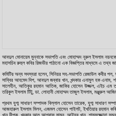
আবদুল মোনায়েম মুন্নাকে সভাপতি এবং মোহাম্মদ নূরুল ইসলাম নয়নকে সা
মহাসচিব রুহুল কবির রিজভীর পাঠানো এক বিজ্ঞপ্তির মাধ্যমে এ তথ্য 
কমিটির অন্য সদস্যরা হলেন, সিনিয়র সহ-সভাপতি রেজাউল কবীর পল, স
সাব্বির আহমেদ দিপ, আবদুল জব্বার খান, খন্দকার এনামুল হক এনাম, 
সালেহীন, আতিকুর রহমান আতিক, জাকির হোসেন উজ্জল, এইচ এম তসলিম
তরিকুল ইসলাম টিটু, ডা. লোহানী মোহাম্মদ তাজুল ইসলাম, মঞ্জুরুল আ
প্রথম যুগ্ম সাধারণ সম্পাদক বিল্লাল হোসেন তারেক, যুগ্ম সাধারণ সম্
আজহারুল ইসলাম মিলন, এজমল হোসেন পাইলট, ইখতিয়ার রহমান কবির,
খান দীপক, খন্দকার আল আশরাফ মামুন, আইয়ুব খান, শামসুজ্জোহা সুম