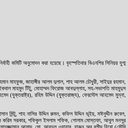
র্বাহী কমিটি অনুমোদন করা হয়েছে। বৃহস্পতিবার বিএনপির সিনিয়র যুগ্ম
ান মাহফুজ, জাহাঙ্গীর আলম দুলাল, শাহ আলম চৌধুরী, সাইদুর রহমান,
কবাল মাহমুদ টিটু, মোহাম্মদ ফিরোজ আবদুল্লাহ, সহ-সভাপতি মাহমুদুস
ুক্তরাষ্ট্র), রহিম উদ্দিন (যুক্তরাজ্য), ফেরদৌস আহমেদ মুন্না,
মিন্টু, শাহ নাসির উদ্দিন রুমন, কফিল উদ্দিন ভূইয়, মঈনুদ্দীন রুবেল,
ল করিম সরকার, শফিকুল ইসলাম শফিক, গোলাম মোস্তফা, আবুল মনসুর
আসাদুজ্জামান আসাদ, মো. আবদুল ওয়াহাব, হারুন অর রশীদ হিরো (সৌদি