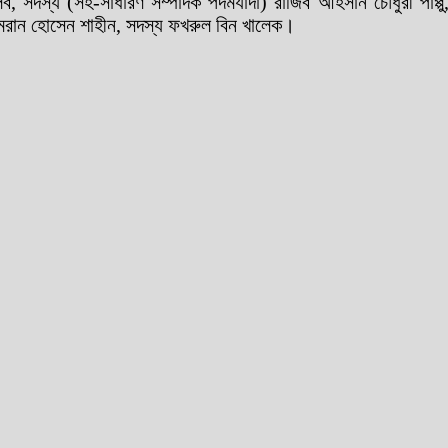
ব, সদস্য (সহ-সাধারণ সম্পাদক পদমর্যাদা) রাজিব আহসান চৌধুরী পাপ্পু
এমরান হোসেন শাহীন, সদস্য ফখরুল বিন খালেক।