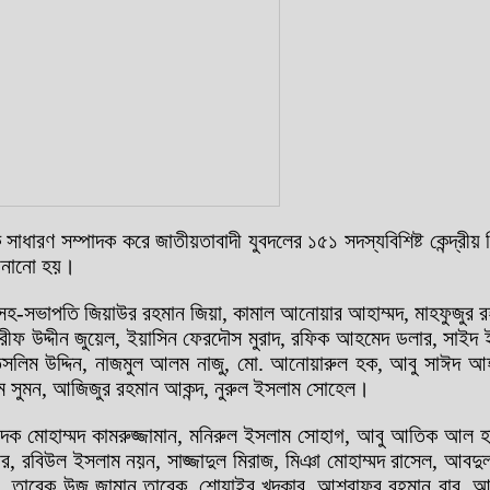
ধারণ সম্পাদক করে জাতীয়তাবাদী যুবদলের ১৫১ সদস্যবিশিষ্ট কেন্দ্রীয় নি
জানানো হয়।
হ-সভাপতি জিয়াউর রহমান জিয়া, কামাল আনোয়ার আহাম্মদ, মাহফুজুর রহম
শরীফ উদ্দীন জুয়েল, ইয়াসিন ফেরদৌস মুরাদ, রফিক আহমেদ ডলার, সাইদ ই
 উদ্দিন, নাজমুল আলম নাজু, মো. আনোয়ারুল হক, আবু সাঈদ আহমেদ (য
জিম সুমন, আজিজুর রহমান আকন্দ, নুরুল ইসলাম সোহেল।
পাদক মোহাম্মদ কামরুজ্জামান, মনিরুল ইসলাম সোহাগ, আবু আতিক আল হাসান 
 রবিউল ইসলাম নয়ন, সাজ্জাদুল মিরাজ, মিঞা মোহাম্মদ রাসেল, আবদু
ন, তারেক উজ জামান তারেক, শোয়াইব খন্দকার, আশরাফুর রহমান বাবু, 