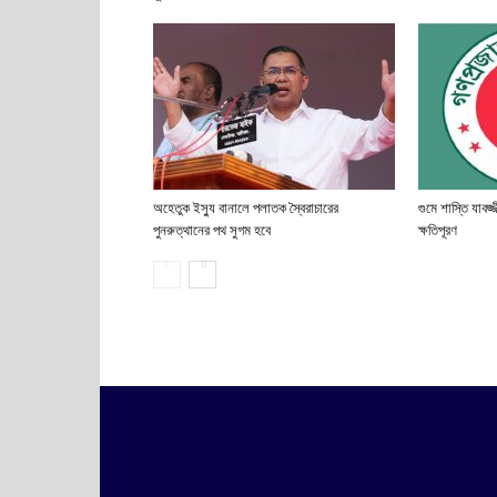
অহেতুক ইস্যু বানালে পলাতক স্বৈরাচারের
গুমে শাস্তি যাবজ
পুনরুত্থানের পথ সুগম হবে
ক্ষতিপূরণ