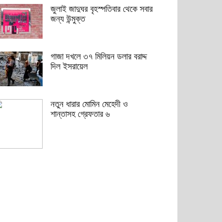
জুলাই জাদুঘর বৃহস্পতিবার থেকে সবার
জন্য উন্মুক্ত
গাজা দখলে ৩৭ মিলিয়ন ডলার বরাদ্দ
দিল ইসরায়েল
নতুন ধারার মোমিন মেহেদী ও
শান্তাসহ গ্রেফতার ৬