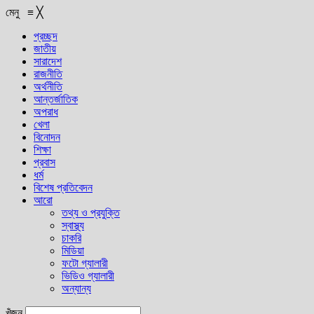
মেনু
≡
╳
প্রচ্ছদ
জাতীয়
সারাদেশ
রাজনীতি
অর্থনীতি
আন্তর্জাতিক
অপরাধ
খেলা
বিনোদন
শিক্ষা
প্রবাস
ধর্ম
বিশেষ প্রতিবেদন
আরো
তথ্য ও প্রযুক্তি
স্বাস্থ্য
চাকরি
মিডিয়া
ফটো গ্যালারী
ভিডিও গ্যালারী
অন্যান্য
খুঁজুন