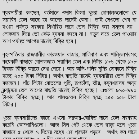
ব্যবসায়ীরা বলছেন, বর্তমানে গুদাম কিংবা খুচরা দোকানগুলোতে যে
সয়াবিন তেল আছে তা আগের দামেই কেনা। তাই সেগুলো শেষ না
হওয়া পর্যন্ত সরকার নির্ধারিত দামে তেল বিক্রি করা সম্ভব নয়।
লোকসান দিয়ে তো কেউ ব্যবসা করবে না। নতুন দামে তেল পাওয়ার
আগ পর্যন্ত আগের দামেই বিক্রি হবে।
বৃহস্পতিবার রাজধানীর কারওয়ান বাজার, মালিবাগ এবং শান্তিনগরসহ
কয়েকটি বাজারে বোতলজাত সয়াবিন তেল এক লিটার ১৯৬ থেকে ১৯৮
টাকায় বিক্রি করতে দেখা গেছে। আর অলি-গলির মুদির দোকানে বিক্রি
হচ্ছে ২০০ টাকা লিটার। অর্থাৎ বাড়তি দামেই ব্যবসায়ীরা তেল বিক্রি
করছেন। পাঁচ লিটার বোতলের পুষ্টি, রূপচাঁদা, তীর, বসুন্ধরাসহ অন্য
ব্র্যান্ডের তেল আগের বাড়তি দামেই বিক্রি হচ্ছে। এগুলো ৯৭০-৯৯০
টাকায় বিক্রি হচ্ছে। আর পামওয়েল বিক্রি হচ্ছে ১৫৫-১৫৮ টাকা
লিটার।
খুচরা ব্যবসায়ীদের কাছে এখনো সরকার-ঘোষিত দামে তেল সরবরাহ
করেনি কোম্পানিগুলো। আজ মিল গেট থেকে তেল ছাড়া হলে খুচরা
বাজারে ৫ থেকে ৭ দিনের মধ্যে এর প্রভাব পড়বে। অর্থাৎ কম দামে
তেল পেতে আরও ৫-৭ দিন লেগে যেতে পারে।