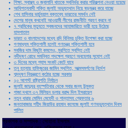
শিক্ষা, স্বাস্থ্য ও জ্বালানি খাতকে স্বনির্ভর করার পরিকল্পনা নেওয়া হয়েছে
আধিপত্যবাদী শক্তি জুলাই অভ্যুত্থান নিয়ে ষড়যন্ত্র করে যাচ্ছে
শেখ হাসিনার ভার্চ্যুয়াল বক্তব্যে ভারতের সমর্থন নেই
দেশের মানুষ কখনোই আওয়ামী লীগের রাজনীতি গ্রহণ করবে না
৭ শ্রমিকের মৃত্যুতে স্বজনদের আহাজারিতে ভারী হয়ে উঠেছে
হাসপাতাল
ভারত ও বাংলাদেশের মধ্যে বন্দি বিনিময় চুক্তি উপেক্ষা করা হচ্ছে
গণমাধ্যম শক্তিশালী হলেই গণতন্ত্র শক্তিশালী হবে
সবজির দাম কিছুটা কমলেও, মুরগিতে স্বস্তি নেই
নদীদূষণ রোধে সমন্বিত পদক্ষেপ গ্রহণে অবহেলার সুযোগ নেই
৩ দিনের মধ্যে গ্যাস সংকট কেটে যাবে
তনু হত্যায় হাফিজুরের জামিন স্থগিত, আত্মসমর্পণের নির্দেশ
শব্দদূষণ নিয়ন্ত্রণে কঠোর হচ্ছে সরকার
২০ আগস্ট রাষ্ট্রপতি নির্বাচন
জুলাই জাদুঘর বৃহস্পতিবার থেকে সবার জন্য উন্মুক্ত
গাজা দখলে ৩৭ মিলিয়ন ডলার বরাদ্দ দিল ইসরায়েল
নতুন ধারার মোমিন মেহেদী ও শান্তাসহ গ্রেফতার ৬
জনতাবাজার শহীদ জিয়াউর রহমান কলেজে জুলাই গণঅভ্যুত্থান দিবস
পালিত
প্রকাশক ও সম্পাদক : সোহানা ইসলাম
৩/১৩ প্রতাপদাশ লেন, লক্ষিবাজার ঢাকা।