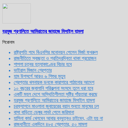
হরমুজ প্রণালিতে আমিরাতের জাহাজে মিসাইল হামলা
শিরোনাম
রাষ্ট্রপতি পদে বিএনপির মনোনয়ন পেলেন মির্জা ফখরুল
রাজনীতিতে স্বচ্ছতা ও প্রতিদ্বন্দ্বিতা থাকা প্রয়োজন
শাপলা চত্বর হত্যাকাণ্ডের বিচার হবে
ভাইরাল মিজান গ্রেপ্তার
হাম উপসর্গে আরও ৬ শিশুর মৃত্যু
গ্রেপ্তার খলনায়ক ডনকে কারাগারে পাঠানোর আদেশ
১০ বছরের জ্বালানি পরিকল্পনা সংসদে তুলে ধরা হবে
একটি মহল দেশে অস্থিতিশীলতা সৃষ্টির পাঁয়তারা করছে
হরমুজ প্রণালিতে আমিরাতের জাহাজে মিসাইল হামলা
চরফ্যাশনে মাওলানা জুবায়েরের বয়ান শুনতে মানুষের ঢল
বাসা বাড়িতে ডেঙ্গুর লার্ভা পেলে জরিমানা
হাসিনা কার্ড খেলবেন আবার বন্ধুত্বও চাইবেন, এটা হয় না
রাজধানীতে একদিনে ৪৮৫ গ্রেপ্তার, ৫০ মামলা