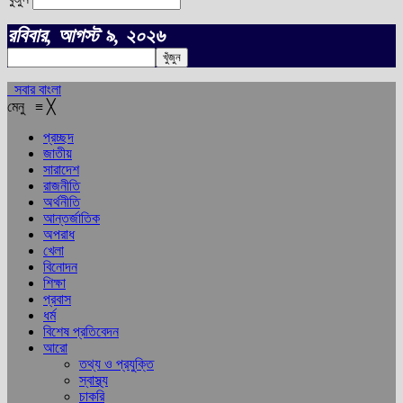
রবিবার, আগস্ট ৯, ২০২৬
সবার বাংলা
মেনু
≡
╳
প্রচ্ছদ
জাতীয়
সারাদেশ
রাজনীতি
অর্থনীতি
আন্তর্জাতিক
অপরাধ
খেলা
বিনোদন
শিক্ষা
প্রবাস
ধর্ম
বিশেষ প্রতিবেদন
আরো
তথ্য ও প্রযুক্তি
স্বাস্থ্য
চাকরি