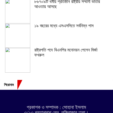
৮৬৭০৯টি ধর্মীয় প্রতিষ্ঠান রাষ্ট্রীয় সম্মানী ভাতার
আওতায় আসছে
১৯ বছরের মধ্যে এসএসসিতে সর্বনিম্ন পাস
রাষ্ট্রপতি পদে বিএনপির মনোনয়ন পেলেন মির্জা
ফখরুল
শিরোনাম
প্রকাশক ও সম্পাদক : সোহানা ইসলাম
৩/১৩ প্রতাপদাশ লেন, লক্ষিবাজার ঢাকা।