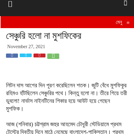
মেনু
≡
সেঞ্চুরি হলো না মুশফিকের
November 27, 2021
লিটন দাস আগের দিন পূরণ করেছিলেন শতক। জুটি বেঁধে মুশফিকুর
রহিমও হাঁটছিলেন সেঞ্চুরির পথে। কিন্তু হলো না। তীরে গিয়ে তরী
ডুবলো! নার্ভাস নাইনটিনের শিকার হয়ে আউট হয়ে গেছেন
মুশফিক।
আজ (শনিবার) চট্টগ্রাম জহুর আহমেদ চৌধুরী স্টেডিয়ামে প্রথম
টেস্টের দ্বিতীয় দিনে মাঠে নেমেছে বাংলাদেশ-পাকিস্তান। প্রথম