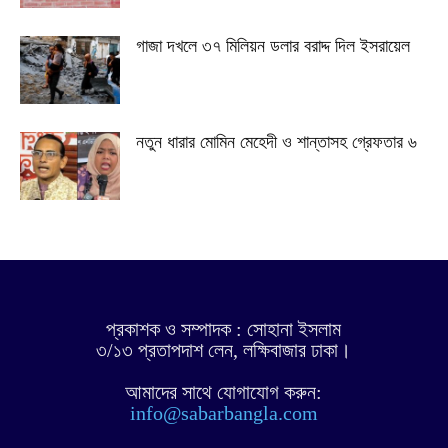
গাজা দখলে ৩৭ মিলিয়ন ডলার বরাদ্দ দিল ইসরায়েল
নতুন ধারার মোমিন মেহেদী ও শান্তাসহ গ্রেফতার ৬
প্রকাশক ও সম্পাদক : সোহানা ইসলাম
৩/১৩ প্রতাপদাশ লেন, লক্ষিবাজার ঢাকা।
আমাদের সাথে যোগাযোগ করুন:
info@sabarbangla.com