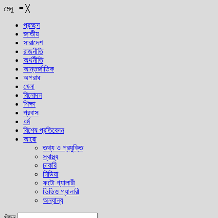
মেনু
≡
╳
প্রচ্ছদ
জাতীয়
সারাদেশ
রাজনীতি
অর্থনীতি
আন্তর্জাতিক
অপরাধ
খেলা
বিনোদন
শিক্ষা
প্রবাস
ধর্ম
বিশেষ প্রতিবেদন
আরো
তথ্য ও প্রযুক্তি
স্বাস্থ্য
চাকরি
মিডিয়া
ফটো গ্যালারী
ভিডিও গ্যালারী
অন্যান্য
খুঁজুন