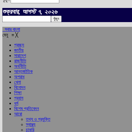
শুক্রবার, আগস্ট ৭, ২০২৬
সবার বাংলা
মেনু
≡
╳
প্রচ্ছদ
জাতীয়
সারাদেশ
রাজনীতি
অর্থনীতি
আন্তর্জাতিক
অপরাধ
খেলা
বিনোদন
শিক্ষা
প্রবাস
ধর্ম
বিশেষ প্রতিবেদন
আরো
তথ্য ও প্রযুক্তি
স্বাস্থ্য
চাকরি