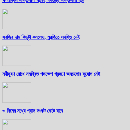
গণমাধ্যম শক্তিশালী হলেই গণতন্ত্র শক্তিশালী হবে
সবজির দাম কিছুটা কমলেও, মুরগিতে স্বস্তি নেই
নদীদূষণ রোধে সমন্বিত পদক্ষেপ গ্রহণে অবহেলার সুযোগ নেই
৩ দিনের মধ্যে গ্যাস সংকট কেটে যাবে