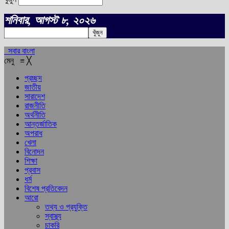
শনিবার, আগস্ট ৮, ২০২৬
সবার বাংলা
মেনু
≡
╳
প্রচ্ছদ
জাতীয়
সারাদেশ
রাজনীতি
অর্থনীতি
আন্তর্জাতিক
অপরাধ
খেলা
বিনোদন
শিক্ষা
প্রবাস
ধর্ম
বিশেষ প্রতিবেদন
আরো
তথ্য ও প্রযুক্তি
স্বাস্থ্য
চাকরি