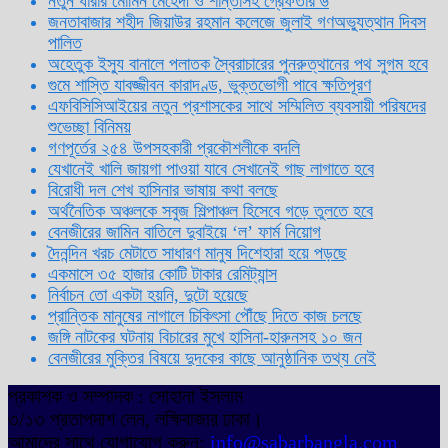
নতুন ধারার মোমিন মেহেদী ও শান্তাসহ গ্রেফতার ৬
জনতাবাজার শহীদ জিয়াউর রহমান কলেজে জুলাই গণঅভ্যুত্থান দিবস
পালিত
অহেতুক ইস্যু বানালে পলাতক স্বৈরাচারের পুনরুত্থানের পথ সুগম হবে
গুমে শাস্তি যাবজ্জীবন কারাদণ্ড, ভুক্তভোগী পাবে ক্ষতিপূরণ
এফবিসিসিআইয়ের নতুন প্রশাসকের সাথে সম্মিলিত ব্যবসায়ী পরিষদের
শুভেচ্ছা বিনিময়
গণপূর্তের ২৫৪ উপসহকারী প্রকৌশলীকে বদলি
যেখানেই খালি জায়গা পাওয়া যাবে সেখানেই গাছ লাগাতে হবে
বিরোধী দল শেখ হাসিনার ভাষায় কথা বলছে
অর্থনৈতিক অঞ্চলকে সবুজ শিল্পাঞ্চল হিসেবে গড়ে তুলতে হবে
বেনজীরের জামিন বাতিলে দুবাইয়ে ‌‘ল’ ফার্ম নিয়োগ
দৈনন্দিন খরচ মেটাতে সাধারণ মানুষ দিশেহারা হয়ে পড়ছে
একমাসে ৩৫ হাজার কোটি টাকার রেমিট্যান্স
নির্বাচন তো একটা হয়নি, দুটো হয়েছে
প্রান্তিক মানুষের নাগালে চিকিৎসা পৌঁছে দিতে কাজ চলছে
জঙ্গি নাটকের ঘটনায় বিচারের মুখে হাসিনা-হারুনসহ ১০ জন
বেনজীরের মুক্তির বিষয়ে দুদকের কাছে আনুষ্ঠানিক তথ্য নেই
প্রকাশক ও সম্পাদক : সোহানা ইসলাম
৩/১৩ প্রতাপদাশ লেন, লক্ষিবাজার ঢাকা।
আমাদের সাথে যোগাযোগ করুন:
info@sabarbangla.com