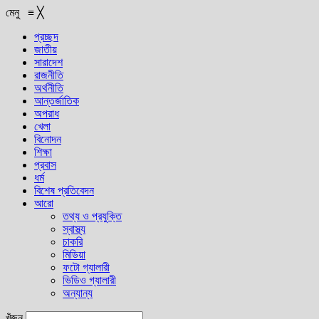
মেনু
≡
╳
প্রচ্ছদ
জাতীয়
সারাদেশ
রাজনীতি
অর্থনীতি
আন্তর্জাতিক
অপরাধ
খেলা
বিনোদন
শিক্ষা
প্রবাস
ধর্ম
বিশেষ প্রতিবেদন
আরো
তথ্য ও প্রযুক্তি
স্বাস্থ্য
চাকরি
মিডিয়া
ফটো গ্যালারী
ভিডিও গ্যালারী
অন্যান্য
খুঁজুন