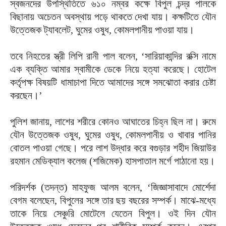
স্বজনদের উপস্থিতিতে ৬১০ নম্বর কক্ষে বিপুল চন্দ্র পালকে
বিছানায় অচেতন অবস্থায় পড়ে থাকতে দেখা যায়। কক্ষটিতে যৌন
উত্তেজক ট্যাবলেট, ঘুমের ওষুধ, কোমলপানীয় পাওয়া যায়।
তবে নিহতের স্ত্রী লিপি রানী পাল বলেন, ‌‘সারিয়াকান্দির রক্সি নামে
এক ব্যক্তি আমার স্বামীকে ডেকে নিয়ে হত্যা করেছে। হোটেল
কর্তৃপক্ষ বিষয়টি ধামাচাপা দিতে আমাদের সঙ্গে সমঝোতা করার চেষ্টা
করছেন।’
পুলিশ জানায়, লাশের শরীরে কোনও আঘাতের চিহ্ন ছিল না। রুমে
যৌন উত্তেজক ওষুধ, ঘুমের ওষুধ, কোমলপানীয় ও খাবার পানির
বোতল পাওয়া গেছে। পরে লাশ উদ্ধার করে বগুড়ার শহীদ জিয়াউর
রহমান মেডিক্যাল কলেজ (শজিমেক) হাসপাতাল মর্গে পাঠানো হয়।
পরিদর্শক (তদন্ত) মাহফুজ আলম বলেন, ‌‘জিজ্ঞাসাবাদে মোর্শেদা
বেগম বলেছেন, বিপুলের সঙ্গে তার ছয় বছরের সম্পর্ক। মাঝে-মধ্যে
তাকে নিয়ে সেঞ্চুরি মোটেলে যেতেন বিপুল। ওই দিন যৌন