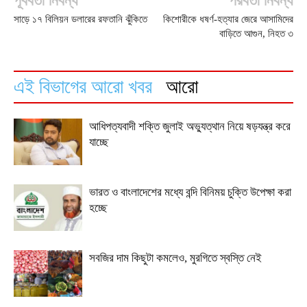
পূর্ববর্তী নিবন্ধ
পরবর্তী নিবন্ধ
সাড়ে ১৭ বিলিয়ন ডলারের রফতানি ঝুঁকিতে
কিশোরীকে ধষর্ণ-হত্যার জেরে আসামিদের
বাড়িতে আগুন, নিহত ৩
এই বিভাগের আরো খবর
আরো
আধিপত্যবাদী শক্তি জুলাই অভ্যুত্থান নিয়ে ষড়যন্ত্র করে
যাচ্ছে
ভারত ও বাংলাদেশের মধ্যে বন্দি বিনিময় চুক্তি উপেক্ষা করা
হচ্ছে
সবজির দাম কিছুটা কমলেও, মুরগিতে স্বস্তি নেই