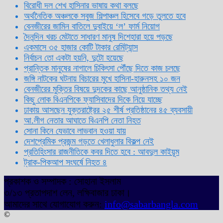
বিরোধী দল শেখ হাসিনার ভাষায় কথা বলছে
অর্থনৈতিক অঞ্চলকে সবুজ শিল্পাঞ্চল হিসেবে গড়ে তুলতে হবে
বেনজীরের জামিন বাতিলে দুবাইয়ে ‌‘ল’ ফার্ম নিয়োগ
দৈনন্দিন খরচ মেটাতে সাধারণ মানুষ দিশেহারা হয়ে পড়ছে
একমাসে ৩৫ হাজার কোটি টাকার রেমিট্যান্স
নির্বাচন তো একটা হয়নি, দুটো হয়েছে
প্রান্তিক মানুষের নাগালে চিকিৎসা পৌঁছে দিতে কাজ চলছে
জঙ্গি নাটকের ঘটনায় বিচারের মুখে হাসিনা-হারুনসহ ১০ জন
বেনজীরের মুক্তির বিষয়ে দুদকের কাছে আনুষ্ঠানিক তথ্য নেই
কিছু লোক বিএনপিকে ফ্যাসিবাদের দিকে নিয়ে যাচ্ছে
ঢাকায় আসছেন যুক্তরাষ্ট্রের ২৫ শীর্ষ প্রতিষ্ঠানের ৪৫ ব্যবসায়ী
আ.লীগ নেতার আঘাতে বিএনপি নেতা নিহত
সোনা কিনে যেভাবে লাভবান হওয়া যায়
দেশপ্রেমিক প্রজন্ম গড়তে খেলাধুলার বিকল্প নেই
প্রতিহিংসার রাজনীতিকে কবর দিতে হবে : আবদুল কাইয়ূম
ট্রাক-পিকআপ সংঘর্ষে নিহত ৪
প্রকাশক ও সম্পাদক : সোহানা ইসলাম
৩/১৩ প্রতাপদাশ লেন, লক্ষিবাজার ঢাকা।
আমাদের সাথে যোগাযোগ করুন:
info@sabarbangla.com
©