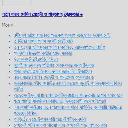
নতুন ধারার মোমিন মেহেদী ও শান্তাসহ গ্রেফতার ৬
শিরোনাম
নদীদূষণ রোধে সমন্বিত পদক্ষেপ গ্রহণে অবহেলার সুযোগ নেই
৩ দিনের মধ্যে গ্যাস সংকট কেটে যাবে
তনু হত্যায় হাফিজুরের জামিন স্থগিত, আত্মসমর্পণের নির্দেশ
শব্দদূষণ নিয়ন্ত্রণে কঠোর হচ্ছে সরকার
২০ আগস্ট রাষ্ট্রপতি নির্বাচন
জুলাই জাদুঘর বৃহস্পতিবার থেকে সবার জন্য উন্মুক্ত
গাজা দখলে ৩৭ মিলিয়ন ডলার বরাদ্দ দিল ইসরায়েল
নতুন ধারার মোমিন মেহেদী ও শান্তাসহ গ্রেফতার ৬
জনতাবাজার শহীদ জিয়াউর রহমান কলেজে জুলাই গণঅভ্যুত্থান দিবস
পালিত
অহেতুক ইস্যু বানালে পলাতক স্বৈরাচারের পুনরুত্থানের পথ সুগম হবে
গুমে শাস্তি যাবজ্জীবন কারাদণ্ড, ভুক্তভোগী পাবে ক্ষতিপূরণ
এফবিসিসিআইয়ের নতুন প্রশাসকের সাথে সম্মিলিত ব্যবসায়ী পরিষদের
শুভেচ্ছা বিনিময়
গণপূর্তের ২৫৪ উপসহকারী প্রকৌশলীকে বদলি
যেখানেই খালি জায়গা পাওয়া যাবে সেখানেই গাছ লাগাতে হবে