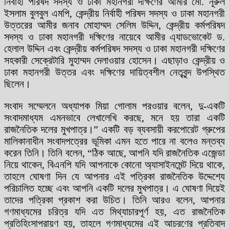
নির্বাহী পরিষদ সদস্য ও ঢাকা মহানগরী দক্ষিণের আমীর মো. নূরুল
ইসলাম বুলবুল এমপি, কেন্দ্রীয় নির্বাহী পরিষদ সদস্য ও ঢাকা মহানগরী
উত্তরের আমীর জনাব মোহাম্মদ সেলিম উদ্দিন, কেন্দ্রীয় কর্মপরিষদ
সদস্য ও ঢাকা মহানগরী দক্ষিণের নায়েবে আমীর এ্যাডভোকেট ড.
হেলাল উদ্দিন এবং কেন্দ্রীয় কর্মপরিষদ সদস্য ও ঢাকা মহানগরী দক্ষিণের
সহকারী সেক্রেটারি মুহাম্মদ দেলাওয়ার হোসেন। এছাড়াও কেন্দ্রীয় ও
ঢাকা মহানগরী উত্তর এবং দক্ষিণের দায়িত্বশীল নেতৃবৃন্দ উপস্থিত
ছিলেন।
সংবাদ সম্মেলনে অধ্যাপক মিয়া গোলাম পরওয়ার বলেন, দু-একটি
সংবাদমাধ্যম এমনভাবে লেখালেখি করছে, মনে হয় তারা একটি
রাজনৈতিক দলের মুখপাত্র।” একটি বড় ব্যবসায়ী করপোরেট গ্রুপের
মালিকানাধীন সংবাদপত্রের ভূমিকা এমন হতে পারে না বলেও মন্তব্য
করেন তিনি। তিনি বলেন, “ঠিক আছে, আপনি যদি রাজনৈতিক এজেন্ডা
নিয়ে থাকেন, বিএনপি যদি আপনাকে কোনো অ্যাসাইনমেন্ট দিয়ে থাকে,
তাহলে ঘোষণা দিন যে আপনার এই পত্রিকা রাজনৈতিক উদ্দেশ্যে
পরিচালিত হচ্ছে এবং আপনি একটি দলের মুখপাত্র। এ ঘোষণা দিয়েই
তাদের পত্রিকা প্রকাশ করা উচিত। তিনি আরও বলেন, আপনার
গণমাধ্যমের চরিত্র যদি এত মিথ্যাচারপূর্ণ হয়, এত রাজনৈতিক
প্রতিহিংসাপরায়ণ হয়, তাহলে গণমাধ্যমের এই আচরণের প্রতিবাদ