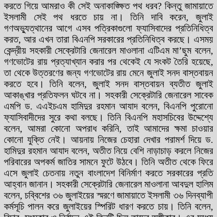
করতে গিয়ে আমরাও কী সেই অনাকাঙ্ক্ষিত পথ ধরব? কিন্তু জামায়াতে
ইসলামী সেই পথ ধরতে চায় না। তিনি দাবি করেন, জুলাই
গণঅভ্যুত্থানের আগে এসব পত্রিকাগুলো ফ্যাসিবাদের প্রতিনিধিত্ব
করত, আর এখন তারা বিএনপি সরকারের প্রতিনিধিত্ব করছে। এসময়
কেন্দ্রীয় সহকারী সেক্রেটারি জেনারেল মাওলানা এটিএম মা’ছুম বলেন,
গণভোটের রায় প্রত্যাখ্যান করার পর থেকেই যে সংকট তৈরি হয়েছে,
তা থেকে উত্তরণের জন্য গণভোটের রায় মেনে জুলাই সনদ বাস্তবায়ন
করতে হবে। তিনি বলেন, জুলাই সনদ বাস্তবায়ন ব্যতীত জুলাই
আকাঙ্খার প্রতিফলন ঘটবে না। সহকারী সেক্রেটারি জেনারেল সাবেক
এমপি ড. এএইচএম হামিদুর রহমান আযাদ বলেন, বিএনপি পুরোনো
ফ্যাসিবাদীদের সুরে কথা বলছে। তিনি বিএনপি মহাসচিবের উদ্দেশ্যে
বলেন, আমরা কোনো অপরাধ করিনি, তাই আমাদের ক্ষমা চাওয়ার
কোনো যুক্তি নেই। আয়নায় নিজের চেহারা দেখার পরামর্শ দিয়ে ড.
হামিদুর রহমান আযাদ বলেন, অতীত নিয়ে বেশি নাড়াচাড় করলে নিজের
পরিবারের অপকর্ম জাতির সামনে ফুটে উঠবে। তিনি অতীত থেকে ফিরে
এসে জুলাই চেতনায় নতুন বাংলাদেশ বিনির্মাণ করতে সরকারের প্রতি
আহ্বান জানান। সহকারী সেক্রেটারি জেনারেল মাওলানা আবদুল হালিম
বলেন, চব্বিশের ৩৬ জুলাইয়ের স্মরণে জামায়াতে ইসলামী ৩৬ দিনব্যাপী
কর্মসূচি পালন করে জুলাইয়ের স্পিরিট ধারণ করতে চায়। তিনি বলেন,