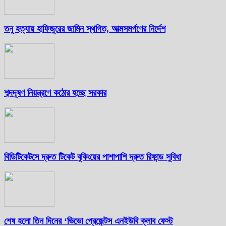
তনু হত্যায় হাফিজুরের জামিন স্থগিত, আত্মসমর্পণের নির্দেশ
শব্দদূষণ নিয়ন্ত্রণে কঠোর হচ্ছে সরকার
বিডিটিকেটসে দ্রুত টিকেট বুকিংয়ের পাশাপাশি দ্রুত রিফান্ড সুবিধা
শেষ হলো তিন দিনের ‘ভিভো প্রেজেন্টস এনইউবি ক্লাব ফেস্ট