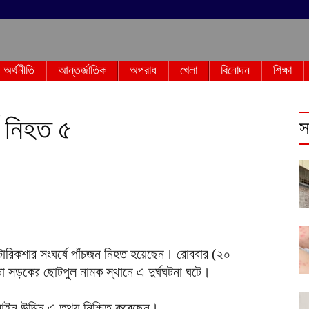
অর্থনীতি
আন্তর্জাতিক
অপরাধ
খেলা
বিনোদন
শিক্ষা
ে নিহত ৫
স
োরিকশার সংঘর্ষে পাঁচজন নিহত হয়েছেন। রোববার (২০
াড়া সড়কের ছোটপুল নামক স্থানে এ দুর্ঘঘটনা ঘটে।
 মাইন উদ্দিন এ তথ্য নিশ্চিত করেছেন।