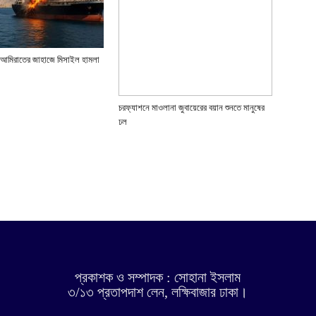
ে আমিরাতের জাহাজে মিসাইল হামলা
চরফ্যাশনে মাওলানা জুবায়েরের বয়ান শুনতে মানুষের
ঢল
প্রকাশক ও সম্পাদক : সোহানা ইসলাম
৩/১৩ প্রতাপদাশ লেন, লক্ষিবাজার ঢাকা।