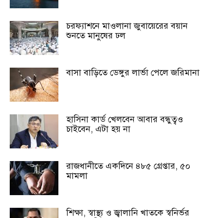
চরফ্যাশনে মাওলানা জুবায়েরের বয়ান
শুনতে মানুষের ঢল
বাসা বাড়িতে ডেঙ্গুর লার্ভা পেলে জরিমানা
হাসিনা কার্ড খেলবেন আবার বন্ধুত্বও
চাইবেন, এটা হয় না
রাজধানীতে একদিনে ৪৮৫ গ্রেপ্তার, ৫০
মামলা
শিক্ষা, স্বাস্থ্য ও জ্বালানি খাতকে স্বনির্ভর