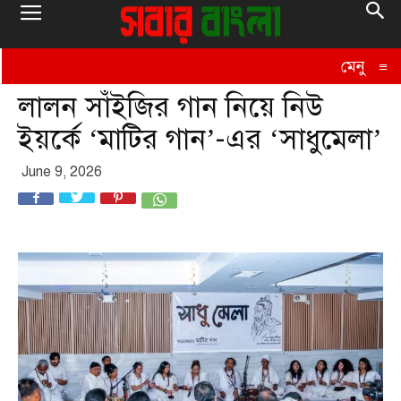
মেনু
≡
লালন সাঁইজির গান নিয়ে নিউ
ইয়র্কে ‘মাটির গান’-এর ‘সাধুমেলা’
June 9, 2026