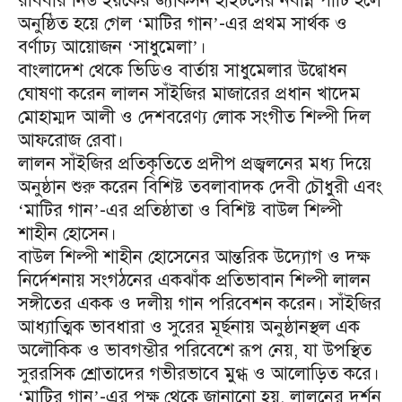
রবিবার নিউ ইয়র্কের জ্যাকসন হাইটসের নবান্ন পার্টি হলে
অনুষ্ঠিত হয়ে গেল ‘মাটির গান’-এর প্রথম সার্থক ও
বর্ণাঢ্য আয়োজন ‘সাধুমেলা’।
বাংলাদেশ থেকে ভিডিও বার্তায় সাধুমেলার উদ্বোধন
ঘোষণা করেন লালন সাঁইজির মাজারের প্রধান খাদেম
মোহাম্মদ আলী ও দেশবরেণ্য লোক সংগীত শিল্পী দিল
আফরোজ রেবা।
লালন সাঁইজির প্রতিকৃতিতে প্রদীপ প্রজ্বলনের মধ্য দিয়ে
অনুষ্ঠান শুরু করেন বিশিষ্ট তবলাবাদক দেবী চৌধুরী এবং
‘মাটির গান’-এর প্রতিষ্ঠাতা ও বিশিষ্ট বাউল শিল্পী
শাহীন হোসেন।
বাউল শিল্পী শাহীন হোসেনের আন্তরিক উদ্যোগ ও দক্ষ
নির্দেশনায় সংগঠনের একঝাঁক প্রতিভাবান শিল্পী লালন
সঙ্গীতের একক ও দলীয় গান পরিবেশন করেন। সাঁইজির
আধ্যাত্মিক ভাবধারা ও সুরের মূর্ছনায় অনুষ্ঠানস্থল এক
অলৌকিক ও ভাবগম্ভীর পরিবেশে রূপ নেয়, যা উপস্থিত
সুররসিক শ্রোতাদের গভীরভাবে মুগ্ধ ও আলোড়িত করে।
‘মাটির গান’-এর পক্ষ থেকে জানানো হয়, লালনের দর্শন