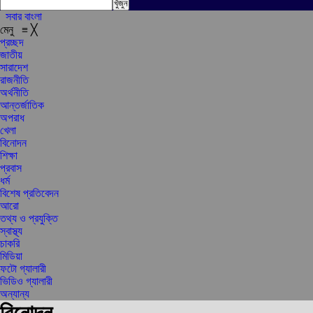
সবার বাংলা
মেনু
≡
╳
প্রচ্ছদ
জাতীয়
সারাদেশ
রাজনীতি
অর্থনীতি
আন্তর্জাতিক
অপরাধ
খেলা
বিনোদন
শিক্ষা
প্রবাস
ধর্ম
বিশেষ প্রতিবেদন
আরো
তথ্য ও প্রযুক্তি
স্বাস্থ্য
চাকরি
মিডিয়া
ফটো গ্যালারী
ভিডিও গ্যালারী
অন্যান্য