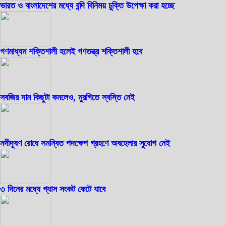
ভারত ও বাংলাদেশের মধ্যে বন্দি বিনিময় চুক্তি উপেক্ষা করা হচ্ছে
গণমাধ্যম শক্তিশালী হলেই গণতন্ত্র শক্তিশালী হবে
সবজির দাম কিছুটা কমলেও, মুরগিতে স্বস্তি নেই
নদীদূষণ রোধে সমন্বিত পদক্ষেপ গ্রহণে অবহেলার সুযোগ নেই
৩ দিনের মধ্যে গ্যাস সংকট কেটে যাবে