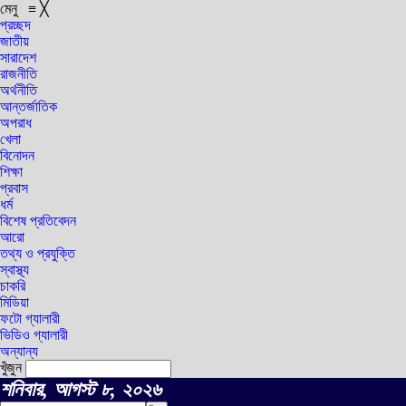
মেনু
≡
╳
প্রচ্ছদ
জাতীয়
সারাদেশ
রাজনীতি
অর্থনীতি
আন্তর্জাতিক
অপরাধ
খেলা
বিনোদন
শিক্ষা
প্রবাস
ধর্ম
বিশেষ প্রতিবেদন
আরো
তথ্য ও প্রযুক্তি
স্বাস্থ্য
চাকরি
মিডিয়া
ফটো গ্যালারী
ভিডিও গ্যালারী
অন্যান্য
খুঁজুন
শনিবার, আগস্ট ৮, ২০২৬