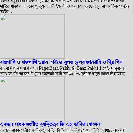
বাংলার সমৃদ্ধ লোক-ঐতিহ্য, মরমি বাউল দর্শন এবং মানবতার চিরন্তন বাণীকে প্রবাসের
মাটিতে ধারণ ও লালনের প্রত্যয়ে নিউ ইয়র্কে আত্মপ্রকাশ করেছে নতুন সাংস্কৃতিক সংগঠন
'মাটির...
বাজপাখি ও বাজপাখি ওয়ান পেইজে সুলভ মূল্যে জামদানি ও থ্রি পিস
বাজপাখি ও বাজপাখি ওয়ান Page:Baaz Pakhi & Baaz Pakhi 1 পেইজে সুনামের
সাথে আপনি পাচ্ছেন বিখ্যাত জামদানি শাড়ী সহ ১০০% সুতি কাপড়ের নানান ডিজাইনের...
একজন সাধক সংগীত ব্যক্তিত্ব জি এম জাকির হোসেন
একজন সাধক সংগীত ব্যক্তিত্ব গীতিকবি জিএম জাকির হোসেন,যিনি একাধারে একজন