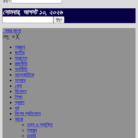
সোমবার, আগস্ট ১০, ২০২৬
সবার বাংলা
মেনু
≡
╳
প্রচ্ছদ
জাতীয়
সারাদেশ
রাজনীতি
অর্থনীতি
আন্তর্জাতিক
অপরাধ
খেলা
বিনোদন
শিক্ষা
প্রবাস
ধর্ম
বিশেষ প্রতিবেদন
আরো
তথ্য ও প্রযুক্তি
স্বাস্থ্য
চাকরি