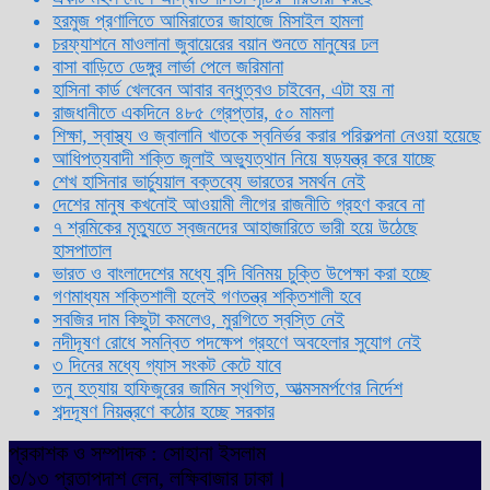
হরমুজ প্রণালিতে আমিরাতের জাহাজে মিসাইল হামলা
চরফ্যাশনে মাওলানা জুবায়েরের বয়ান শুনতে মানুষের ঢল
বাসা বাড়িতে ডেঙ্গুর লার্ভা পেলে জরিমানা
হাসিনা কার্ড খেলবেন আবার বন্ধুত্বও চাইবেন, এটা হয় না
রাজধানীতে একদিনে ৪৮৫ গ্রেপ্তার, ৫০ মামলা
শিক্ষা, স্বাস্থ্য ও জ্বালানি খাতকে স্বনির্ভর করার পরিকল্পনা নেওয়া হয়েছে
আধিপত্যবাদী শক্তি জুলাই অভ্যুত্থান নিয়ে ষড়যন্ত্র করে যাচ্ছে
শেখ হাসিনার ভার্চ্যুয়াল বক্তব্যে ভারতের সমর্থন নেই
দেশের মানুষ কখনোই আওয়ামী লীগের রাজনীতি গ্রহণ করবে না
৭ শ্রমিকের মৃত্যুতে স্বজনদের আহাজারিতে ভারী হয়ে উঠেছে
হাসপাতাল
ভারত ও বাংলাদেশের মধ্যে বন্দি বিনিময় চুক্তি উপেক্ষা করা হচ্ছে
গণমাধ্যম শক্তিশালী হলেই গণতন্ত্র শক্তিশালী হবে
সবজির দাম কিছুটা কমলেও, মুরগিতে স্বস্তি নেই
নদীদূষণ রোধে সমন্বিত পদক্ষেপ গ্রহণে অবহেলার সুযোগ নেই
৩ দিনের মধ্যে গ্যাস সংকট কেটে যাবে
তনু হত্যায় হাফিজুরের জামিন স্থগিত, আত্মসমর্পণের নির্দেশ
শব্দদূষণ নিয়ন্ত্রণে কঠোর হচ্ছে সরকার
প্রকাশক ও সম্পাদক : সোহানা ইসলাম
৩/১৩ প্রতাপদাশ লেন, লক্ষিবাজার ঢাকা।