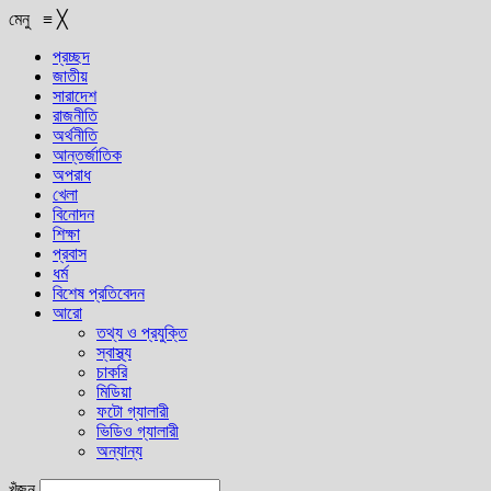
মেনু
≡
╳
প্রচ্ছদ
জাতীয়
সারাদেশ
রাজনীতি
অর্থনীতি
আন্তর্জাতিক
অপরাধ
খেলা
বিনোদন
শিক্ষা
প্রবাস
ধর্ম
বিশেষ প্রতিবেদন
আরো
তথ্য ও প্রযুক্তি
স্বাস্থ্য
চাকরি
মিডিয়া
ফটো গ্যালারী
ভিডিও গ্যালারী
অন্যান্য
খুঁজুন