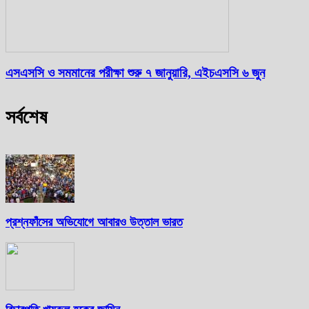
এসএসসি ও সমমানের পরীক্ষা শুরু ৭ জানুয়ারি, এইচএসসি ৬ জুন
সর্বশেষ
প্রশ্নফাঁসের অভিযোগে আবারও উত্তাল ভারত